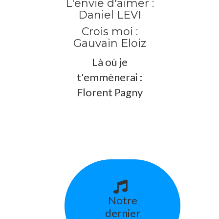
L'envie d'aimer :
Daniel LEVI
Crois moi :
Gauvain Eloiz
Là où je
t'emmènerai :
Florent Pagny
Notre
dernier