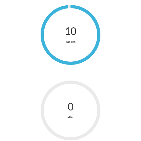
11
basses
12
altis