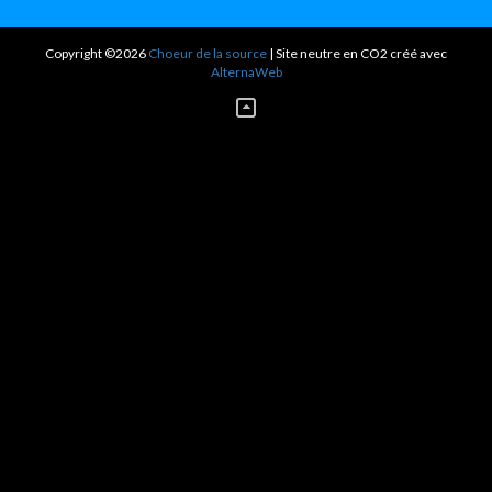
Copyright ©2026
Choeur de la source
| Site neutre en CO2 créé avec
AlternaWeb