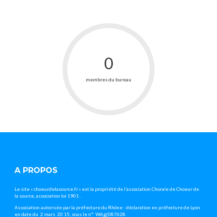
0
membres du bureau
A PROPOS
Le site « choeurdelasource.fr » est la propriété de l’association Chorale de Choeur de
la source, association loi 1901 .
Association autorisée par la préfecture du Rhône : déclaration en préfecture de Lyon
en date du 2 mars 20 15, sous le n° W6g{087628