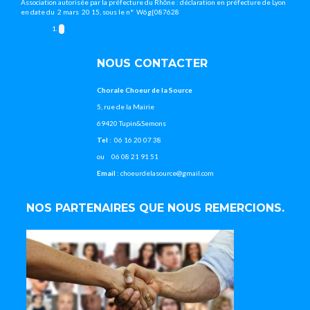
Association autorisée par la préfecture du Rhône : déclaration en préfecture de Lyon
en date du 2 mars 20 15, sous le n° W6g{087628
NOUS CONTACTER
Chorale Choeur de la Source
5, rue de la Mairie
69420 Tupin&Semons
Tel
: 06 16 20 07 38
ou 06 08 21 91 51
Email
: choeurdelasource@gmail.com
NOS PARTENAIRES QUE NOUS REMERCIONS.