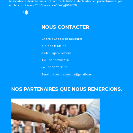
Association autorisée par la préfecture du Rhône : déclaration en préfecture de Lyon
en date du 2 mars 20 15, sous le n° W6g{087628
NOUS CONTACTER
Chorale Choeur de la Source
5, rue de la Mairie
69420 Tupin&Semons
Tel
: 06 16 20 07 38
ou 06 08 21 91 51
Email
: choeurdelasource@gmail.com
NOS PARTENAIRES QUE NOUS REMERCIONS.