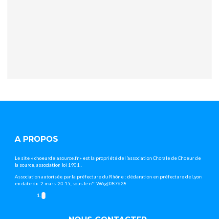
A PROPOS
Le site « choeurdelasource.fr » est la propriété de l’association Chorale de Choeur de
la source, association loi 1901 .
Association autorisée par la préfecture du Rhône : déclaration en préfecture de Lyon
en date du 2 mars 20 15, sous le n° W6g{087628