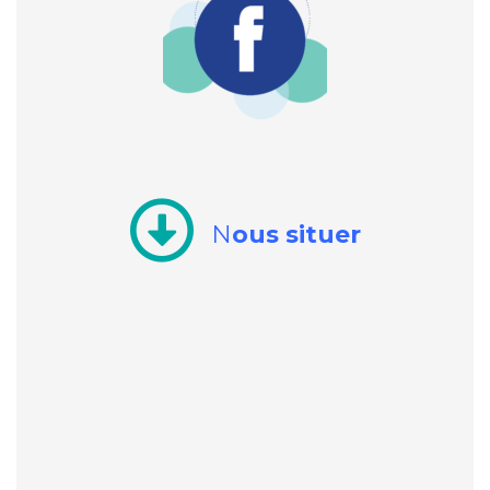
N
ous situer